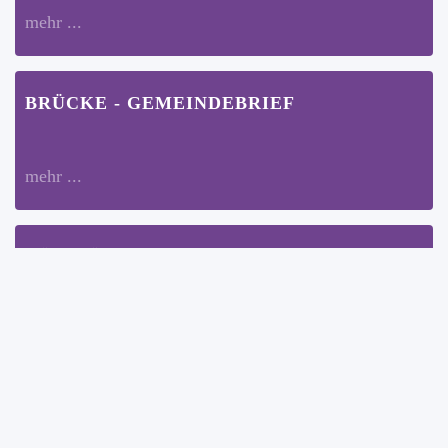
mehr ...
BRÜCKE - GEMEINDEBRIEF
mehr ...
BÜRO-ÖFFNUNGSZEITEN
Hier finden Sie die Öffnungszeiten des
Gemeindebüros während der Sommerferien 2026
mehr ...