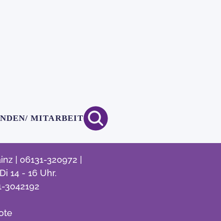
ENDEN/ MITARBEIT
nz | 06131-320972 |
i 14 - 16 Uhr.
1-3042192
ote